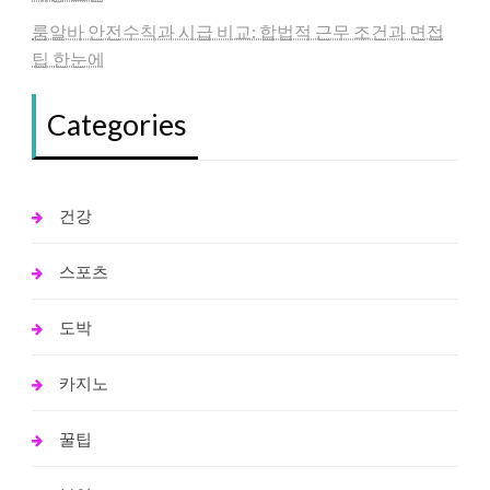
룸알바 안전수칙과 시급 비교: 합법적 근무 조건과 면접
팁 한눈에
Categories
건강
스포츠
도박
카지노
꿀팁