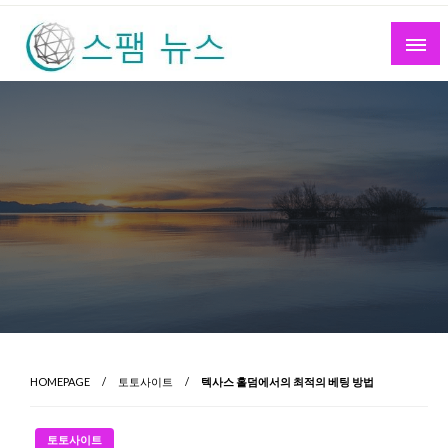
Skip
to
content
스팸 뉴스
HOMEPAGE
토토사이트
텍사스 홀덤에서의 최적의 베팅 방법
토토사이트