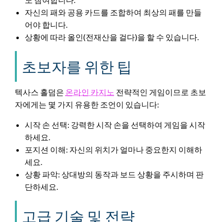
자신의 패와 공용 카드를 조합하여 최상의 패를 만들
어야 합니다.
상황에 따라 올인(전재산을 걸다)을 할 수 있습니다.
초보자를 위한 팁
텍사스 홀덤은
온라인 카지노
전략적인 게임이므로 초보
자에게는 몇 가지 유용한 조언이 있습니다:
시작 손 선택: 강력한 시작 손을 선택하여 게임을 시작
하세요.
포지션 이해: 자신의 위치가 얼마나 중요한지 이해하
세요.
상황 파악: 상대방의 동작과 보드 상황을 주시하며 판
단하세요.
고급 기술 및 전략