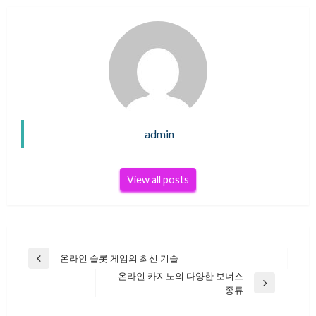
admin
View all posts
온라인 슬롯 게임의 최신 기술
글
Previous
온라인 카지노의 다양한 보너스
Post
Next
종류
탐
Post