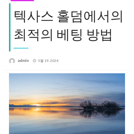
텍사스 홀덤에서의
최적의 베팅 방법
Posted
admin
5월 19, 2024
on