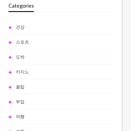
Categories
건강
스포츠
도박
카지노
꿀팁
부업
여행