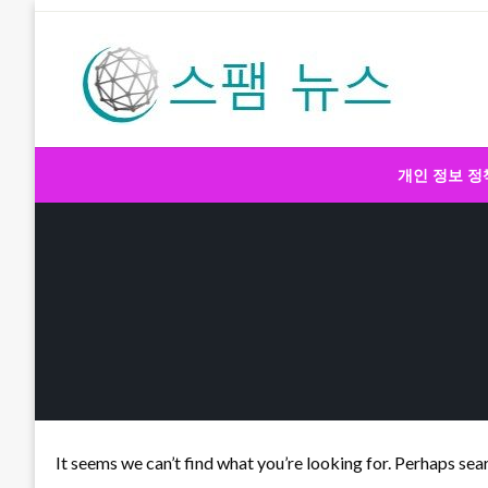
Skip
to
content
스팸 뉴스
개인 정보 정
It seems we can’t find what you’re looking for. Perhaps sea