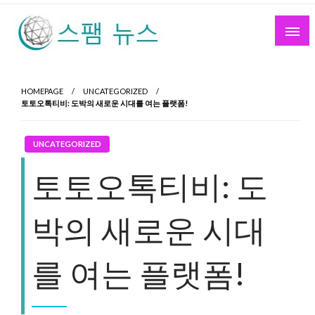
Skip
to
content
스팸 뉴스
HOMEPAGE
UNCATEGORIZED
토토오톡티비: 도박의 새로운 시대를 여는 플랫폼!
UNCATEGORIZED
토토오톡티비: 도
박의 새로운 시대
를 여는 플랫폼!