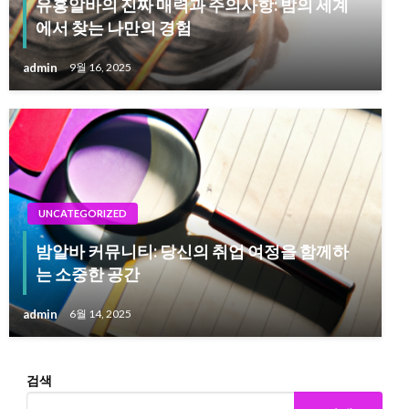
유흥알바의 진짜 매력과 주의사항: 밤의 세계
에서 찾는 나만의 경험
admin
9월 16, 2025
UNCATEGORIZED
밤알바 커뮤니티: 당신의 취업 여정을 함께하
는 소중한 공간
admin
6월 14, 2025
검색