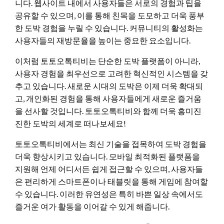
니다. 웹사이트 내에서 사용자들은 서로의 경험과 팁을
공유할 수 있으며, 이를 통해 친목을 도모하고 더욱 풍부
한 도박 경험을 누릴 수 있습니다. 커뮤니티의 활성화는
사용자들의 재방문율을 높이는 중요한 요소입니다.
이처럼 토토오톡티비는 단순한 도박 플랫폼이 아니라,
사용자 경험을 최우선으로 고려한 혁신적인 시스템을 갖
추고 있습니다. 새로운 시대의 도박은 이제 더욱 확대되
고, 개인화된 경험을 통해 사용자들에게 새로운 즐거움
을 선사할 것입니다. 토토오톡티비와 함께 더욱 흥미진
진한 도박의 세계로 떠나보세요!
토토오톡티비에서는 최신 기술을 접목하여 도박 경험을
더욱 향상시키고 있습니다. 모바일 최적화된 플랫폼을
지원해 언제 어디서든 쉽게 접근할 수 있으며, 사용자들
은 편리하게 스마트폰이나 태블릿을 통해 게임에 참여할
수 있습니다. 이러한 유연성은 특히 바쁜 일상 속에서도
즐거운 여가 활동을 이어갈 수 있게 해줍니다.