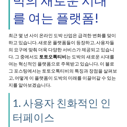
박의 새로운 시대
를 여는 플랫폼!
최근 몇 년 사이 온라인 도박 산업은 급격한 변화를 맞이
하고 있습니다. 새로운 플랫폼들이 등장하고, 사용자들
의 요구에 맞춰 더욱 다양한 서비스가 제공되고 있습니
다. 그 중에서도
토토오톡티비
는 도박의 새로운 시대를
여는 혁신적인 플랫폼으로 주목받고 있습니다. 이 블로
그 포스팅에서는 토토오톡티비의 특징과 장점을 살펴보
고, 어떻게 이 플랫폼이 도박의 미래를 이끌어갈 수 있는
지를 알아보겠습니다.
1. 사용자 친화적인 인
터페이스