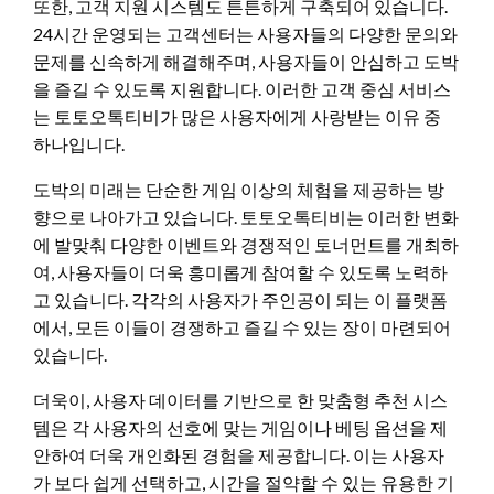
또한, 고객 지원 시스템도 튼튼하게 구축되어 있습니다.
24시간 운영되는 고객센터는 사용자들의 다양한 문의와
문제를 신속하게 해결해주며, 사용자들이 안심하고 도박
을 즐길 수 있도록 지원합니다. 이러한 고객 중심 서비스
는 토토오톡티비가 많은 사용자에게 사랑받는 이유 중
하나입니다.
도박의 미래는 단순한 게임 이상의 체험을 제공하는 방
향으로 나아가고 있습니다. 토토오톡티비는 이러한 변화
에 발맞춰 다양한 이벤트와 경쟁적인 토너먼트를 개최하
여, 사용자들이 더욱 흥미롭게 참여할 수 있도록 노력하
고 있습니다. 각각의 사용자가 주인공이 되는 이 플랫폼
에서, 모든 이들이 경쟁하고 즐길 수 있는 장이 마련되어
있습니다.
더욱이, 사용자 데이터를 기반으로 한 맞춤형 추천 시스
템은 각 사용자의 선호에 맞는 게임이나 베팅 옵션을 제
안하여 더욱 개인화된 경험을 제공합니다. 이는 사용자
가 보다 쉽게 선택하고, 시간을 절약할 수 있는 유용한 기