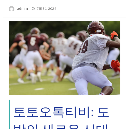
Posted
admin
7월 31, 2024
on
토토오톡티비: 도