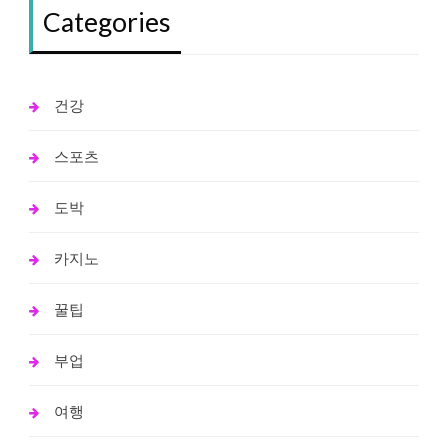
Categories
건강
스포츠
도박
카지노
꿀팁
부업
여행