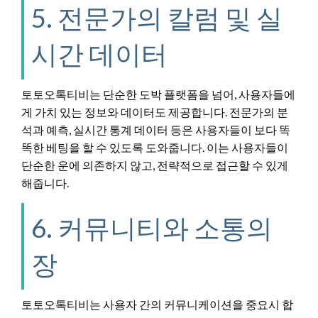
5. 전문가의 칼럼 및 실
시간 데이터
토토오톡티비는 단순한 도박 플랫폼을 넘어, 사용자들에
게 가치 있는 정보와 데이터도 제공합니다. 전문가의 분
석과 예측, 실시간 통계 데이터 등은 사용자들이 보다 똑
똑한 베팅을 할 수 있도록 도와줍니다. 이는 사용자들이
단순한 운에 의존하지 않고, 전략적으로 접근할 수 있게
해줍니다.
6. 커뮤니티와 소통의
장
토토오톡티비는 사용자 간의 커뮤니케이션을 중요시 합