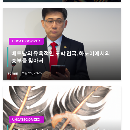
UNCATEGORIZED
베트남의 유혹적인 도박 천국, 하노이에서의
승부를 찾아서
admin
2월 25, 2025
UNCATEGORIZED