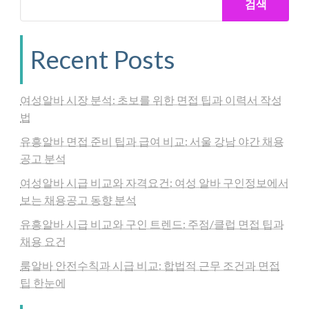
검색
Recent Posts
여성알바 시장 분석: 초보를 위한 면접 팁과 이력서 작성
법
유흥알바 면접 준비 팁과 급여 비교: 서울 강남 야간 채용
공고 분석
여성알바 시급 비교와 자격요건: 여성 알바 구인정보에서
보는 채용공고 동향 분석
유흥알바 시급 비교와 구인 트렌드: 주점/클럽 면접 팁과
채용 요건
룸알바 안전수칙과 시급 비교: 합법적 근무 조건과 면접
팁 한눈에