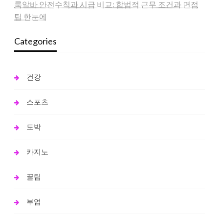
룸알바 안전수칙과 시급 비교: 합법적 근무 조건과 면접
팁 한눈에
Categories
건강
스포츠
도박
카지노
꿀팁
부업