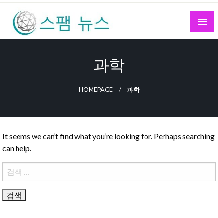
Skip
to
content
스팸 뉴스
과학
HOMEPAGE
과학
It seems we can’t find what you’re looking for. Perhaps searching
can help.
검
색: