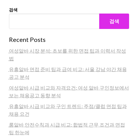
검색
검색
Recent Posts
여성알바 시장 분석: 초보를 위한 면접 팁과 이력서 작성
법
유흥알바 면접 준비 팁과 급여 비교: 서울 강남 야간 채용
공고 분석
여성알바 시급 비교와 자격요건: 여성 알바 구인정보에서
보는 채용공고 동향 분석
유흥알바 시급 비교와 구인 트렌드: 주점/클럽 면접 팁과
채용 요건
룸알바 안전수칙과 시급 비교: 합법적 근무 조건과 면접
팁 한눈에