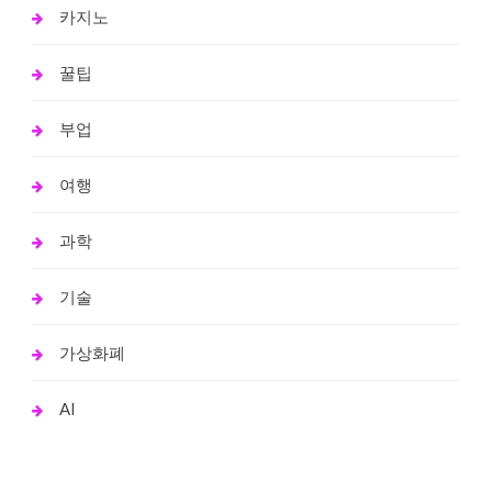
카지노
꿀팁
부업
여행
과학
기술
가상화폐
AI