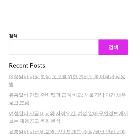
검색
검색
Recent Posts
여성알바 시장 분석: 초보를 위한 면접 팁과 이력서 작성
법
유흥알바 면접 준비 팁과 급여 비교: 서울 강남 야간 채용
공고 분석
여성알바 시급 비교와 자격요건: 여성 알바 구인정보에서
보는 채용공고 동향 분석
유흥알바 시급 비교와 구인 트렌드: 주점/클럽 면접 팁과