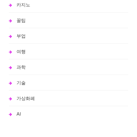
카지노
꿀팁
부업
여행
과학
기술
가상화폐
AI