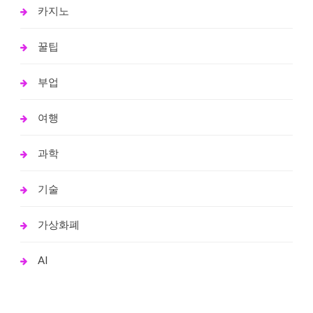
카지노
꿀팁
부업
여행
과학
기술
가상화폐
AI