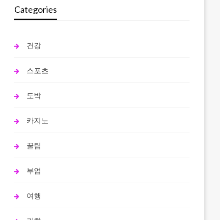
Categories
건강
스포츠
도박
카지노
꿀팁
부업
여행