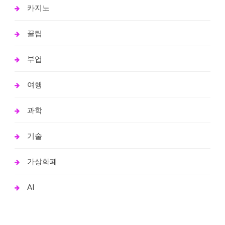
카지노
꿀팁
부업
여행
과학
기술
가상화폐
AI