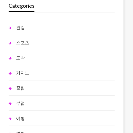
Categories
건강
스포츠
도박
카지노
꿀팁
부업
여행