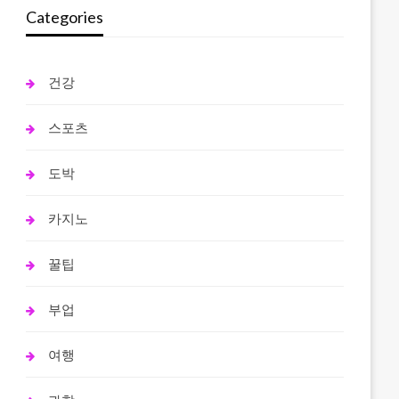
Categories
건강
스포츠
도박
카지노
꿀팁
부업
여행