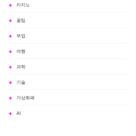
카지노
꿀팁
부업
여행
과학
기술
가상화폐
AI