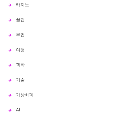
카지노
꿀팁
부업
여행
과학
기술
가상화폐
AI