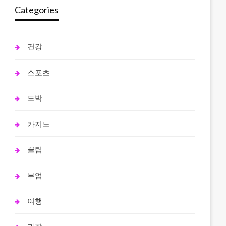
Categories
건강
스포츠
도박
카지노
꿀팁
부업
여행