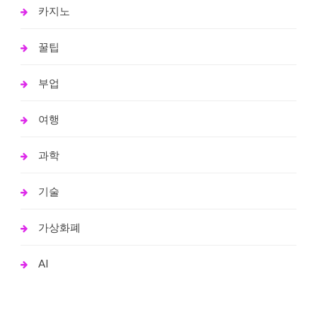
카지노
꿀팁
부업
여행
과학
기술
가상화폐
AI