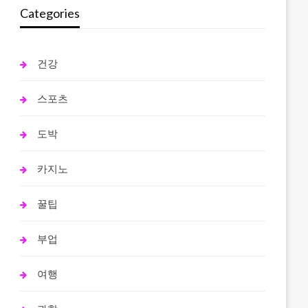
Categories
건강
스포츠
도박
카지노
꿀팁
부업
여행