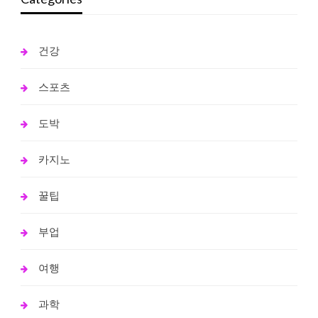
건강
스포츠
도박
카지노
꿀팁
부업
여행
과학