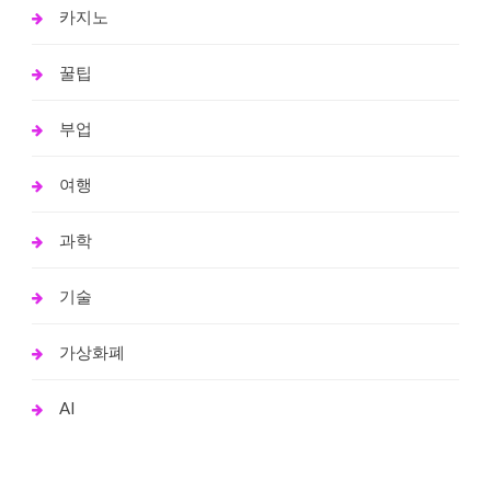
카지노
꿀팁
부업
여행
과학
기술
가상화폐
AI