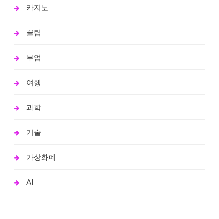
카지노
꿀팁
부업
여행
과학
기술
가상화폐
AI