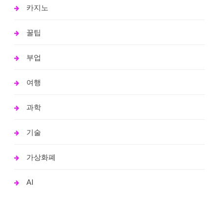
카지노
꿀팁
부업
여행
과학
기술
가상화폐
AI