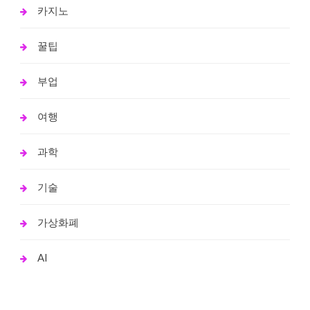
카지노
꿀팁
부업
여행
과학
기술
가상화폐
AI