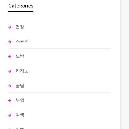
Categories
건강
스포츠
도박
카지노
꿀팁
부업
여행