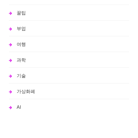
꿀팁
부업
여행
과학
기술
가상화폐
AI