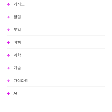
카지노
꿀팁
부업
여행
과학
기술
가상화폐
AI