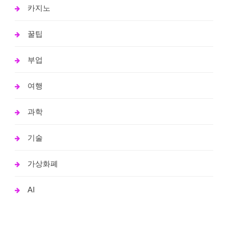
카지노
꿀팁
부업
여행
과학
기술
가상화폐
AI