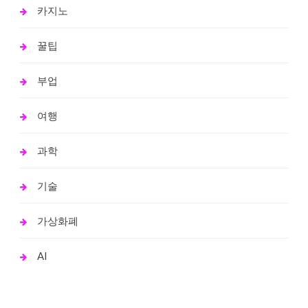
카지노
꿀팁
부업
여행
과학
기술
가상화폐
AI