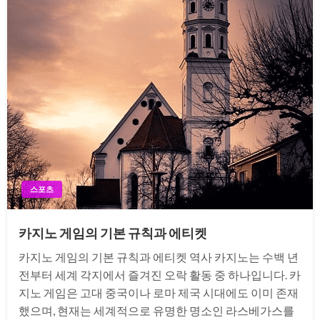
스포츠
카지노 게임의 기본 규칙과 에티켓
카지노 게임의 기본 규칙과 에티켓 역사 카지노는 수백 년
전부터 세계 각지에서 즐겨진 오락 활동 중 하나입니다. 카
지노 게임은 고대 중국이나 로마 제국 시대에도 이미 존재
했으며, 현재는 세계적으로 유명한 명소인 라스베가스를