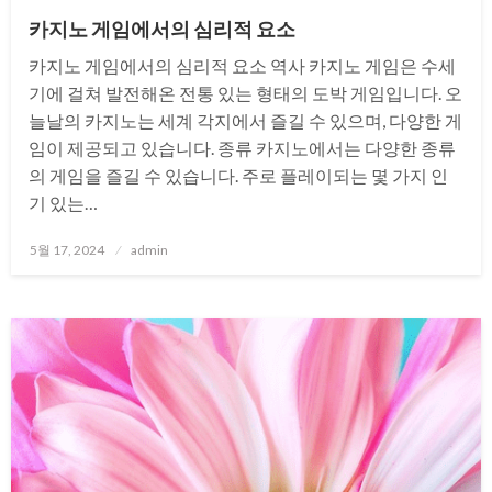
카지노 게임에서의 심리적 요소
카지노 게임에서의 심리적 요소 역사 카지노 게임은 수세
기에 걸쳐 발전해온 전통 있는 형태의 도박 게임입니다. 오
늘날의 카지노는 세계 각지에서 즐길 수 있으며, 다양한 게
임이 제공되고 있습니다. 종류 카지노에서는 다양한 종류
의 게임을 즐길 수 있습니다. 주로 플레이되는 몇 가지 인
기 있는…
Posted
5월 17, 2024
admin
on