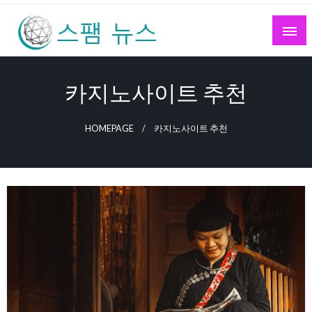
Skip
to
content
스팸 뉴스
카지노사이트 추천
HOMEPAGE
카지노사이트 추천