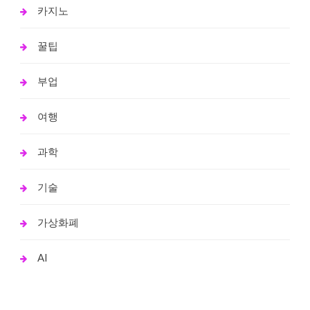
카지노
꿀팁
부업
여행
과학
기술
가상화폐
AI