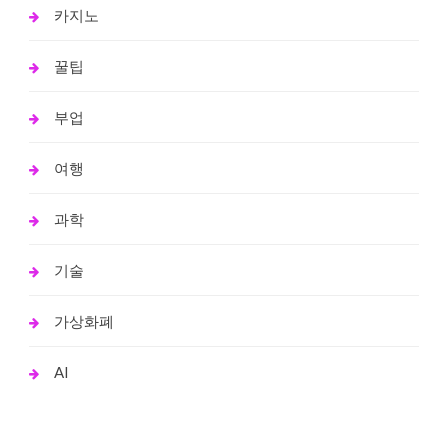
카지노
꿀팁
부업
여행
과학
기술
가상화폐
AI