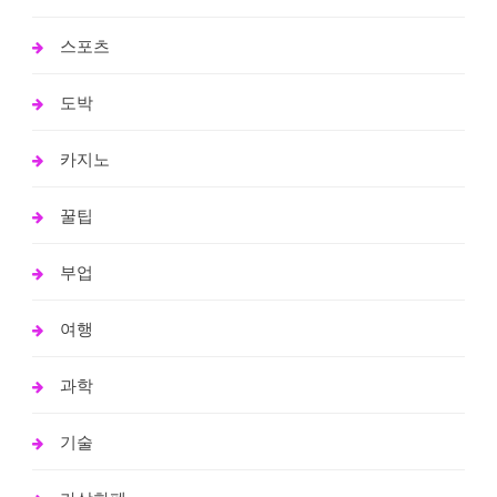
스포츠
도박
카지노
꿀팁
부업
여행
과학
기술