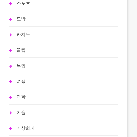
스포츠
도박
카지노
꿀팁
부업
여행
과학
기술
가상화폐