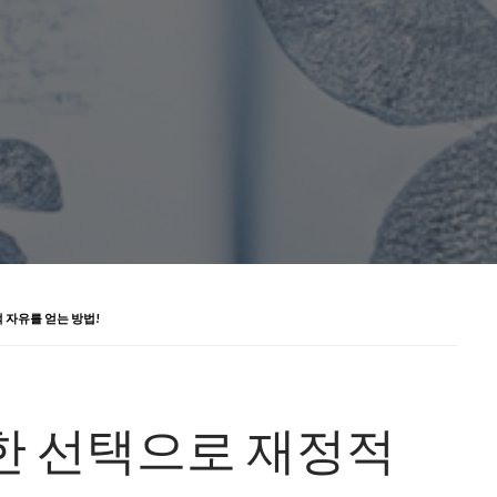
 자유를 얻는 방법!
한 선택으로 재정적