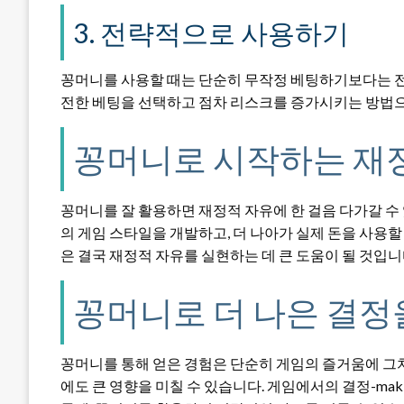
3. 전략적으로 사용하기
꽁머니를 사용할 때는 단순히 무작정 베팅하기보다는 전
전한 베팅을 선택하고 점차 리스크를 증가시키는 방법으
꽁머니로 시작하는 재
꽁머니를 잘 활용하면 재정적 자유에 한 걸음 다가갈 수
의 게임 스타일을 개발하고, 더 나아가 실제 돈을 사용할
은 결국 재정적 자유를 실현하는 데 큰 도움이 될 것입니
꽁머니로 더 나은 결정
꽁머니를 통해 얻은 경험은 단순히 게임의 즐거움에 그치
에도 큰 영향을 미칠 수 있습니다. 게임에서의 결정-mak