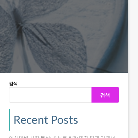
검색
검색
Recent Posts
여성알바 시장 분석: 초보를 위한 면접 팁과 이력서