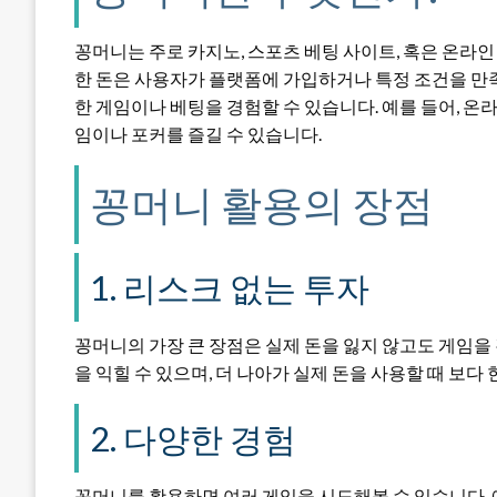
꽁머니는 주로 카지노, 스포츠 베팅 사이트, 혹은 온라
한 돈은 사용자가 플랫폼에 가입하거나 특정 조건을 만족
한 게임이나 베팅을 경험할 수 있습니다. 예를 들어, 온
임이나 포커를 즐길 수 있습니다.
꽁머니 활용의 장점
1. 리스크 없는 투자
꽁머니의 가장 큰 장점은 실제 돈을 잃지 않고도 게임을 
을 익힐 수 있으며, 더 나아가 실제 돈을 사용할 때 보다
2. 다양한 경험
꽁머니를 활용하면 여러 게임을 시도해볼 수 있습니다. 