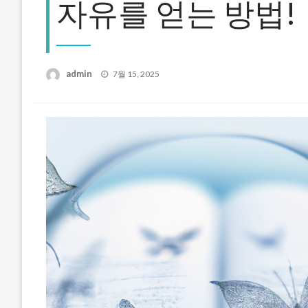
자유를 얻는 방법!
Posted
admin
7월 15, 2025
on