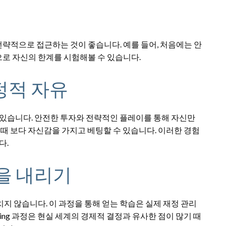
략적으로 접근하는 것이 좋습니다. 예를 들어, 처음에는 안
로 자신의 한계를 시험해볼 수 있습니다.
정적 자유
 있습니다. 안전한 투자와 전략적인 플레이를 통해 자신만
 때 보다 자신감을 가지고 베팅할 수 있습니다. 이러한 경험
다.
을 내리기
지 않습니다. 이 과정을 통해 얻는 학습은 실제 재정 관리
ing 과정은 현실 세계의 경제적 결정과 유사한 점이 많기 때