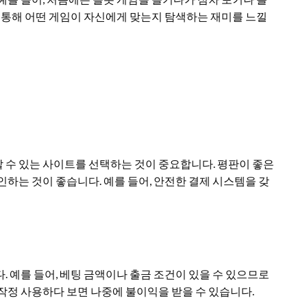
를 통해 어떤 게임이 자신에게 맞는지 탐색하는 재미를 느낄
 수 있는 사이트를 선택하는 것이 중요합니다. 평판이 좋은
하는 것이 좋습니다. 예를 들어, 안전한 결제 시스템을 갖
 예를 들어, 베팅 금액이나 출금 조건이 있을 수 있으므로
작정 사용하다 보면 나중에 불이익을 받을 수 있습니다.