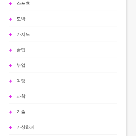
스포츠
도박
카지노
꿀팁
부업
여행
과학
기술
가상화폐