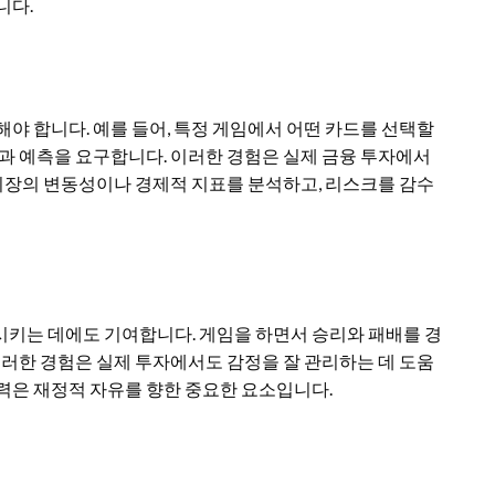
니다.
해야 합니다. 예를 들어, 특정 게임에서 어떤 카드를 선택할
산과 예측을 요구합니다. 이러한 경험은 실제 금융 투자에서
 시장의 변동성이나 경제적 지표를 분석하고, 리스크를 감수
시키는 데에도 기여합니다. 게임을 하면서 승리와 패배를 경
이러한 경험은 실제 투자에서도 감정을 잘 관리하는 데 도움
력은 재정적 자유를 향한 중요한 요소입니다.