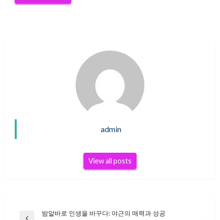
admin
View all posts
밤알바로 인생을 바꾸다: 야근의 매력과 성공