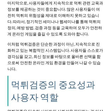
마지막으로, 사용자들에게 지속적으로 먹튀 관련 교육과
정보를 제공하는 것이 중요합니다. 많은 사용자들이 여
전히 먹튀의 위험성을 제대로 이해하지 못하고 있습니
다. 따라서, 정기적인 세미나나 웹세미나를 통해 먹튀의
정의, 예방 방법, 검증 과정 등을 교육하여 모두가 안전하
게 온라인 게임을 즐길 수 있도록 도와야 합니다.
이처럼 먹튀검증은 단순한 과정이 아닌, 지속적으로 진
화하고 있는 복합적인 시스템입니다. 사용자들 스스로가
경각심을 갖고, 최신 정보를 바탕으로 올바른 선택을 함
으로써 안전한 온라인 게임 환경을 만들어 나갈 수 있습
니다.
먹튀검증의 중요성과
사용자 역할