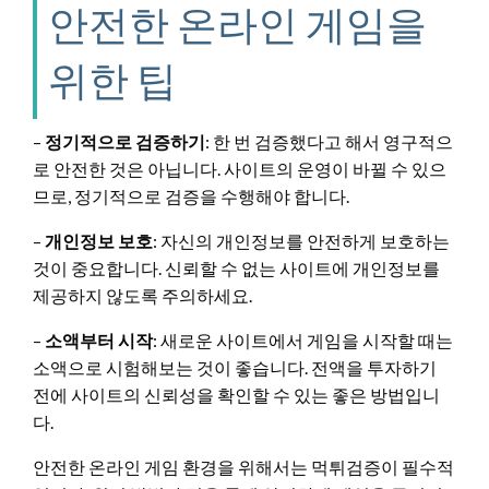
안전한 온라인 게임을
위한 팁
–
정기적으로 검증하기
: 한 번 검증했다고 해서 영구적으
로 안전한 것은 아닙니다. 사이트의 운영이 바뀔 수 있으
므로, 정기적으로 검증을 수행해야 합니다.
–
개인정보 보호
: 자신의 개인정보를 안전하게 보호하는
것이 중요합니다. 신뢰할 수 없는 사이트에 개인정보를
제공하지 않도록 주의하세요.
–
소액부터 시작
: 새로운 사이트에서 게임을 시작할 때는
소액으로 시험해보는 것이 좋습니다. 전액을 투자하기
전에 사이트의 신뢰성을 확인할 수 있는 좋은 방법입니
다.
안전한 온라인 게임 환경을 위해서는 먹튀검증이 필수적