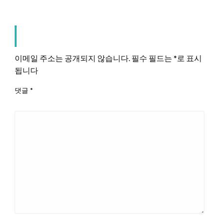
LEAVE A RESPONSE
이메일 주소는 공개되지 않습니다.
필수 필드는
*
로 표시
됩니다
댓글
*