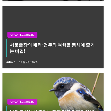
UNCATEGORIZED
서울출장의 매력: 업무와 여행을 동시에 즐기
는 비결!
admin
11월 25, 2024
UNCATEGORIZED