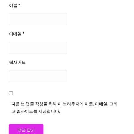
이름
*
이메일
*
웹사이트
다음 번 댓글 작성을 위해 이 브라우저에 이름, 이메일, 그리
고 웹사이트를 저장합니다.