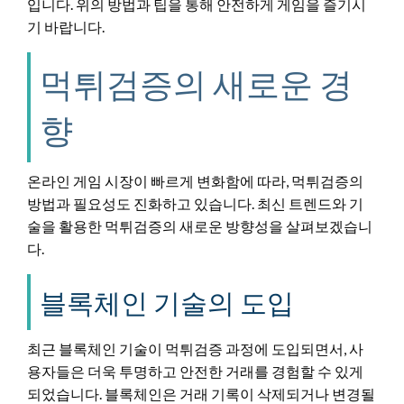
입니다. 위의 방법과 팁을 통해 안전하게 게임을 즐기시
기 바랍니다.
먹튀검증의 새로운 경
향
온라인 게임 시장이 빠르게 변화함에 따라, 먹튀검증의
방법과 필요성도 진화하고 있습니다. 최신 트렌드와 기
술을 활용한 먹튀검증의 새로운 방향성을 살펴보겠습니
다.
블록체인 기술의 도입
최근 블록체인 기술이 먹튀검증 과정에 도입되면서, 사
용자들은 더욱 투명하고 안전한 거래를 경험할 수 있게
되었습니다. 블록체인은 거래 기록이 삭제되거나 변경될