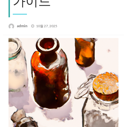
가이드
Posted
admin
10월 27, 2025
on