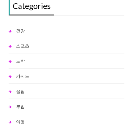
Categories
건강
스포츠
도박
카지노
꿀팁
부업
여행