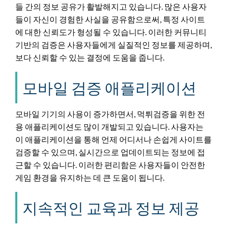
들 간의 정보 공유가 활발해지고 있습니다. 많은 사용자
들이 자신이 경험한 사실을 공유함으로써, 특정 사이트
에 대한 신뢰도가 형성될 수 있습니다. 이러한 커뮤니티
기반의 검증은 사용자들에게 실질적인 정보를 제공하며,
보다 신뢰할 수 있는 결정에 도움을 줍니다.
모바일 검증 애플리케이션
모바일 기기의 사용이 증가하면서, 먹튀검증을 위한 전
용 애플리케이션도 많이 개발되고 있습니다. 사용자는
이 애플리케이션을 통해 언제 어디서나 손쉽게 사이트를
검증할 수 있으며, 실시간으로 업데이트되는 정보에 접
근할 수 있습니다. 이러한 편리함은 사용자들이 안전한
게임 환경을 유지하는 데 큰 도움이 됩니다.
지속적인 교육과 정보 제공