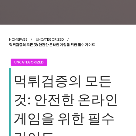
HOMEPAGE
UNCATEGORIZED
먹튀검증의 모든 것: 안전한 온라인 게임을 위한 필수 가이드
UNCATEGORIZED
먹튀검증의 모든
것: 안전한 온라인
게임을 위한 필수