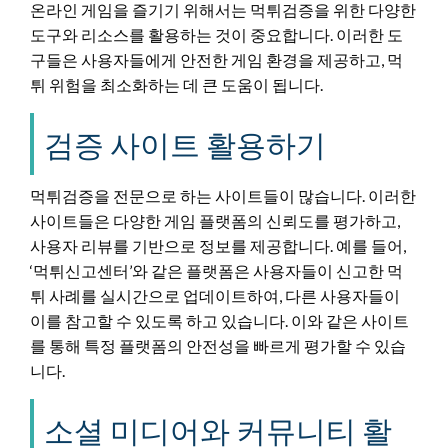
온라인 게임을 즐기기 위해서는 먹튀검증을 위한 다양한
도구와 리소스를 활용하는 것이 중요합니다. 이러한 도
구들은 사용자들에게 안전한 게임 환경을 제공하고, 먹
튀 위험을 최소화하는 데 큰 도움이 됩니다.
검증 사이트 활용하기
먹튀검증을 전문으로 하는 사이트들이 많습니다. 이러한
사이트들은 다양한 게임 플랫폼의 신뢰도를 평가하고,
사용자 리뷰를 기반으로 정보를 제공합니다. 예를 들어,
‘먹튀신고센터’와 같은 플랫폼은 사용자들이 신고한 먹
튀 사례를 실시간으로 업데이트하여, 다른 사용자들이
이를 참고할 수 있도록 하고 있습니다. 이와 같은 사이트
를 통해 특정 플랫폼의 안전성을 빠르게 평가할 수 있습
니다.
소셜 미디어와 커뮤니티 활