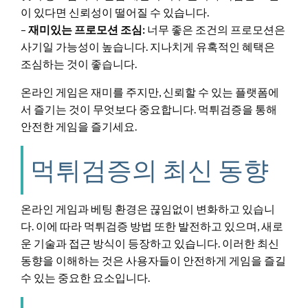
이 있다면 신뢰성이 떨어질 수 있습니다.
–
재미있는 프로모션 조심:
너무 좋은 조건의 프로모션은
사기일 가능성이 높습니다. 지나치게 유혹적인 혜택은
조심하는 것이 좋습니다.
온라인 게임은 재미를 주지만, 신뢰할 수 있는 플랫폼에
서 즐기는 것이 무엇보다 중요합니다. 먹튀검증을 통해
안전한 게임을 즐기세요.
먹튀검증의 최신 동향
온라인 게임과 베팅 환경은 끊임없이 변화하고 있습니
다. 이에 따라 먹튀검증 방법 또한 발전하고 있으며, 새로
운 기술과 접근 방식이 등장하고 있습니다. 이러한 최신
동향을 이해하는 것은 사용자들이 안전하게 게임을 즐길
수 있는 중요한 요소입니다.