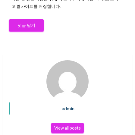
고 웹사이트를 저장합니다.
admin
View all posts