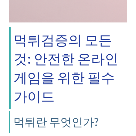
먹튀검증의 모든
것: 안전한 온라인
게임을 위한 필수
가이드
먹튀란 무엇인가?