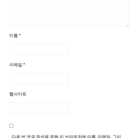
이름
*
이메일
*
웹사이트
다음 번 댓글 작성을 위해 이 브라우저에 이름, 이메일, 그리