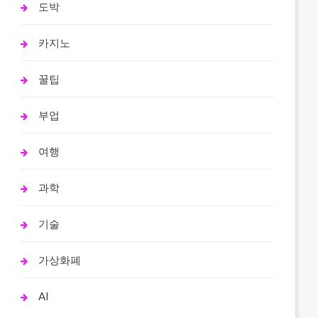
도박
카지노
꿀팁
부업
여행
과학
기술
가상화폐
AI