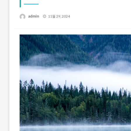
Posted
admin
11월 29, 2024
on