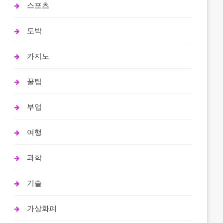
스포츠
도박
카지노
꿀팁
부업
여행
과학
기술
가상화폐