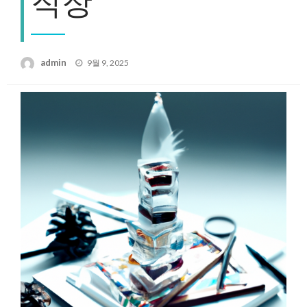
직장
Posted
admin
9월 9, 2025
on