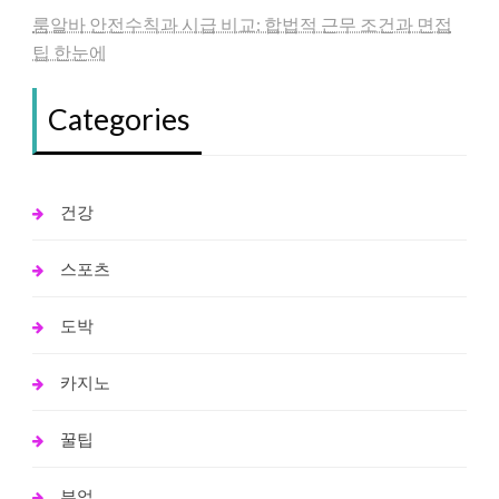
룸알바 안전수칙과 시급 비교: 합법적 근무 조건과 면접
팁 한눈에
Categories
건강
스포츠
도박
카지노
꿀팁
부업