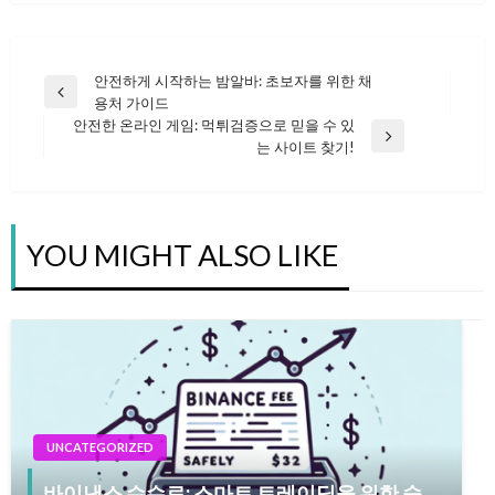
안전하게 시작하는 밤알바: 초보자를 위한 채
글
Previous
용처 가이드
Post
안전한 온라인 게임: 먹튀검증으로 믿을 수 있
Next
는 사이트 찾기!
탐
Post
색
YOU MIGHT ALSO LIKE
UNCATEGORIZED
바이낸스 수수료: 스마트 트레이딩을 위한 숨