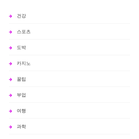
건강
스포츠
도박
카지노
꿀팁
부업
여행
과학