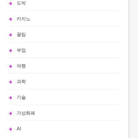
도박
카지노
꿀팁
부업
여행
과학
기술
가상화폐
AI