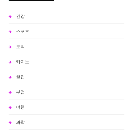
건강
스포츠
도박
카지노
꿀팁
부업
여행
과학