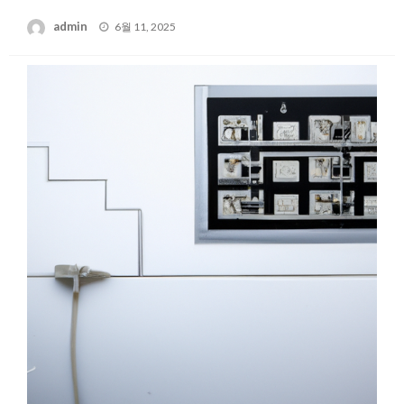
Posted
admin
6월 11, 2025
on