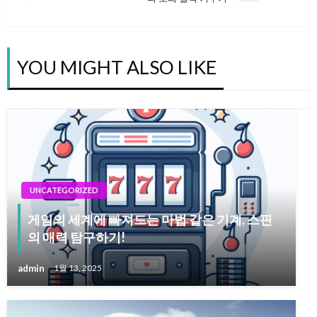
탐
Post
색
YOU MIGHT ALSO LIKE
UNCATEGORIZED
게임의 세계에 빠져드는 마법 같은 기계, 스핀
의 매력 탐구하기!
admin
1월 13, 2025