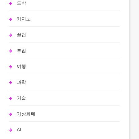
도박
카지노
꿀팁
부업
여행
과학
기술
가상화폐
AI