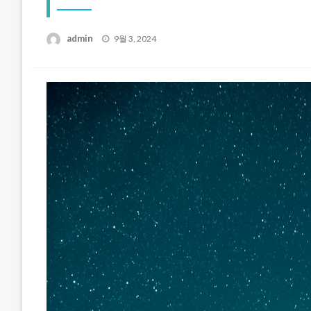
Posted
admin
9월 3, 2024
on