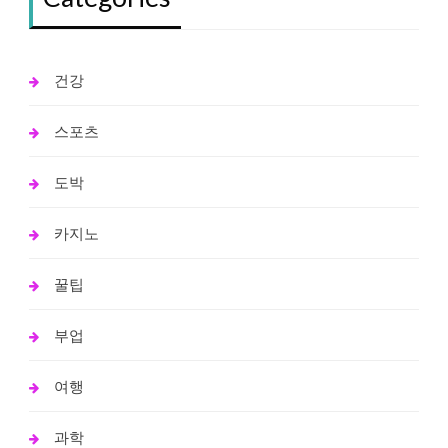
건강
스포츠
도박
카지노
꿀팁
부업
여행
과학