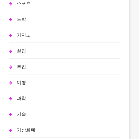
스포츠
도박
카지노
꿀팁
부업
여행
과학
기술
가상화폐