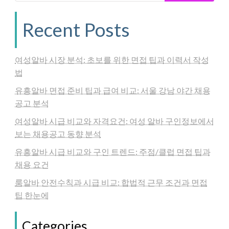
Recent Posts
여성알바 시장 분석: 초보를 위한 면접 팁과 이력서 작성
법
유흥알바 면접 준비 팁과 급여 비교: 서울 강남 야간 채용
공고 분석
여성알바 시급 비교와 자격요건: 여성 알바 구인정보에서
보는 채용공고 동향 분석
유흥알바 시급 비교와 구인 트렌드: 주점/클럽 면접 팁과
채용 요건
룸알바 안전수칙과 시급 비교: 합법적 근무 조건과 면접
팁 한눈에
Categories