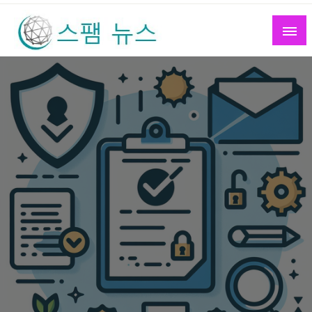
Skip
to
content
스팸 뉴스