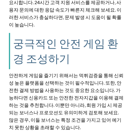
요시합니다. 24시간 고객 지원 서비스를 제공하거나, 사
용자 문의에 대한 응답 속도가 빠른지 체크해 보세요. 이
러한 서비스가 충실하다면, 문제 발생 시 도움이 될 확률
이 높습니다.
궁극적인 안전 게임 환
경 조성하기
안전하게 게임을 즐기기 위해서는 먹튀검증을 통해 신뢰
성 높은 플랫폼을 선택하는 것이 필수적입니다. 또한, 안
전한 결제 방법을 사용하는 것도 중요한 요소입니다. 가
능하다면 신용카드 또는 안전한 전자지갑을 이용해 결제
하는 것을 추천합니다. 이뿐만 아니라, 회원 가입 시 제공
되는 보너스나 프로모션도 유의미하게 검토해 보세요.
많은 경우, 이들 보너스는 특정 조건을 가지고 있어 예기
치 못한 상황을 초래할 수 있습니다.