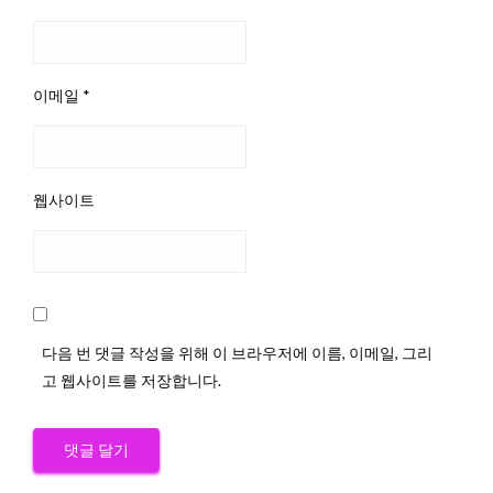
이메일
*
웹사이트
다음 번 댓글 작성을 위해 이 브라우저에 이름, 이메일, 그리
고 웹사이트를 저장합니다.