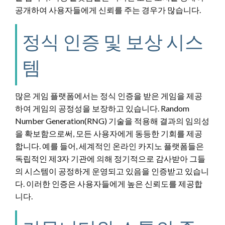
공개하여 사용자들에게 신뢰를 주는 경우가 많습니다.
정식 인증 및 보상 시스
템
많은 게임 플랫폼에서는 정식 인증을 받은 게임을 제공
하여 게임의 공정성을 보장하고 있습니다. Random
Number Generation(RNG) 기술을 적용해 결과의 임의성
을 확보함으로써, 모든 사용자에게 동등한 기회를 제공
합니다. 예를 들어, 세계적인 온라인 카지노 플랫폼들은
독립적인 제3자 기관에 의해 정기적으로 감사받아 그들
의 시스템이 공정하게 운영되고 있음을 인증받고 있습니
다. 이러한 인증은 사용자들에게 높은 신뢰도를 제공합
니다.