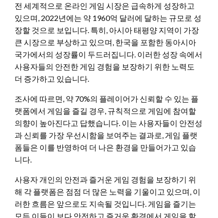
전 세계적으로 온라인 게임 시장은 급속하게 성장하고
있으며, 2022년에는 약 1960억 달러에 달하는 규모로 성
장할 것으로 보입니다. 특히, 아시아 태평양 지역이 가장
큰 시장으로 부상하고 있으며, 한국을 포함한 동아시아
국가에서의 성장률이 두드러집니다. 이러한 성장 속에서
사용자들의 안전한 게임 경험을 보장하기 위한 노력도
더 증가하고 있습니다.
조사에 따르면, 약 70%의 플레이어가 신뢰할 수 있는 플
랫폼에서 게임을 즐길 경우, 규칙적으로 게임에 참여할
의향이 높아진다고 답했습니다. 이는 사용자들이 안전성
과 신뢰를 가장 우선시함을 보여주는 결과로, 게임 플랫
폼들은 이를 반영하여 더 나은 환경을 만들어가고 있습
니다.
사용자 개인의 안전과 즐거운 게임 경험을 보장하기 위
해 각 플랫폼은 점점 더 많은 노력을 기울이고 있으며, 이
러한 흐름은 앞으로도 지속될 것입니다. 게임을 즐기는
모든 이들이 보다 안전하고 즐거운 환경에서 게임을 할