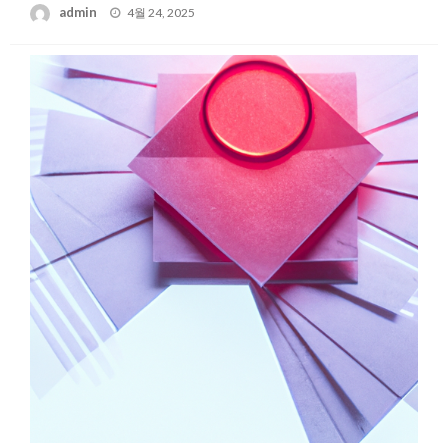
Posted
admin
4월 24, 2025
on