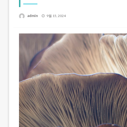
Posted
admin
9월 15, 2024
on