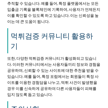
추적할 수 있습니다. 예를 들어, 특정 플랫폼에서는 모든
입출금 기록을 블록체인에 기록하여, 사용자가 언제든지
이를 확인할 수 있도록 하고 있습니다. 이는 신뢰성을 높
이는 데 큰 도움이 됩니다.
먹튀검증 커뮤니티 활용하
기
또한, 다양한 먹튀검증 커뮤니티가 활성화되고 있습니
다. 이러한 커뮤니티에서는 사용자들끼리 정보와 경험을
공유하며, 신뢰할 수 있는 사이트에 대한 추천을 받을 수
있습니다. 예를 들어, 특정 포럼에서는 회원들이 특정 사
이트를 이용한 경험담을 나누고, 먹튀 사건이 발생했을
경우 이를 신속하게 공유하여 다른 사용자들이 피해를
입지 않도록 돕고 있습니다.