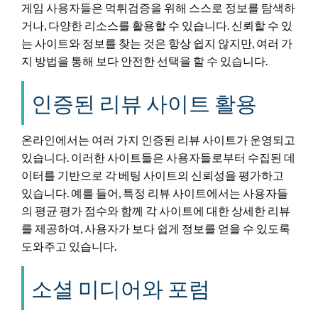
게임 사용자들은 먹튀검증을 위해 스스로 정보를 탐색하
거나, 다양한 리소스를 활용할 수 있습니다. 신뢰할 수 있
는 사이트와 정보를 찾는 것은 항상 쉽지 않지만, 여러 가
지 방법을 통해 보다 안전한 선택을 할 수 있습니다.
인증된 리뷰 사이트 활용
온라인에서는 여러 가지 인증된 리뷰 사이트가 운영되고
있습니다. 이러한 사이트들은 사용자들로부터 수집된 데
이터를 기반으로 각 베팅 사이트의 신뢰성을 평가하고
있습니다. 예를 들어, 특정 리뷰 사이트에서는 사용자들
의 평균 평가 점수와 함께 각 사이트에 대한 상세한 리뷰
를 제공하여, 사용자가 보다 쉽게 정보를 얻을 수 있도록
도와주고 있습니다.
소셜 미디어와 포럼