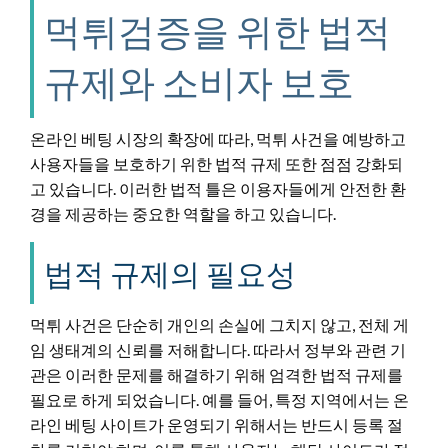
먹튀검증을 위한 법적
규제와 소비자 보호
온라인 베팅 시장의 확장에 따라, 먹튀 사건을 예방하고
사용자들을 보호하기 위한 법적 규제 또한 점점 강화되
고 있습니다. 이러한 법적 틀은 이용자들에게 안전한 환
경을 제공하는 중요한 역할을 하고 있습니다.
법적 규제의 필요성
먹튀 사건은 단순히 개인의 손실에 그치지 않고, 전체 게
임 생태계의 신뢰를 저해합니다. 따라서 정부와 관련 기
관은 이러한 문제를 해결하기 위해 엄격한 법적 규제를
필요로 하게 되었습니다. 예를 들어, 특정 지역에서는 온
라인 베팅 사이트가 운영되기 위해서는 반드시 등록 절