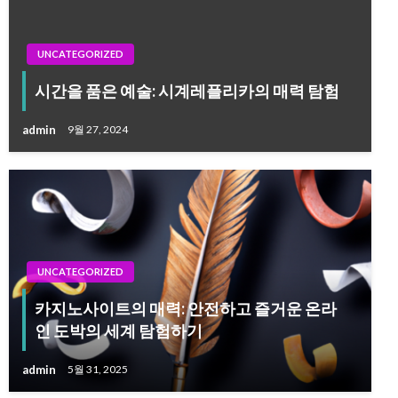
UNCATEGORIZED
시간을 품은 예술: 시계레플리카의 매력 탐험
admin
9월 27, 2024
UNCATEGORIZED
카지노사이트의 매력: 안전하고 즐거운 온라
인 도박의 세계 탐험하기
admin
5월 31, 2025