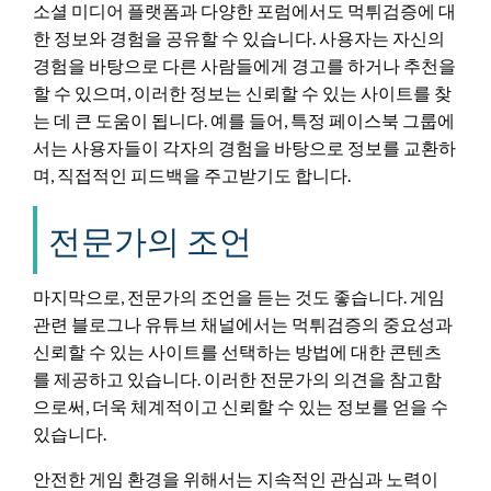
소셜 미디어 플랫폼과 다양한 포럼에서도 먹튀검증에 대
한 정보와 경험을 공유할 수 있습니다. 사용자는 자신의
경험을 바탕으로 다른 사람들에게 경고를 하거나 추천을
할 수 있으며, 이러한 정보는 신뢰할 수 있는 사이트를 찾
는 데 큰 도움이 됩니다. 예를 들어, 특정 페이스북 그룹에
서는 사용자들이 각자의 경험을 바탕으로 정보를 교환하
며, 직접적인 피드백을 주고받기도 합니다.
전문가의 조언
마지막으로, 전문가의 조언을 듣는 것도 좋습니다. 게임
관련 블로그나 유튜브 채널에서는 먹튀검증의 중요성과
신뢰할 수 있는 사이트를 선택하는 방법에 대한 콘텐츠
를 제공하고 있습니다. 이러한 전문가의 의견을 참고함
으로써, 더욱 체계적이고 신뢰할 수 있는 정보를 얻을 수
있습니다.
안전한 게임 환경을 위해서는 지속적인 관심과 노력이