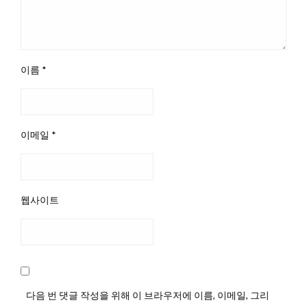
이름
*
이메일
*
웹사이트
다음 번 댓글 작성을 위해 이 브라우저에 이름, 이메일, 그리