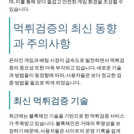
며, 이를 통해 보다 즐겁고 안전한 게임 환경을 조성할 수
있습니다.
먹튀검증의 최신 동향
과 주의사항
온라인 게임과 베팅 시장이 급속도로 발전하면서 먹튀검
증의 중요성 또한 더욱 부각되고 있습니다. 새로운 기술
과 방법들이 등장함에 따라, 사용자들은 보다 정교한 검
증 방법을 필요로 하게 되었습니다.
최신 먹튀검증 기술
최근에는 블록체인 기술을 기반으로 한 먹튀검증 서비스
가 주목받고 있습니다. 블록체인은 거래의 투명성을 보
장하기 때문에, 사용자들은 사이트의 운영 기록을 쉽게