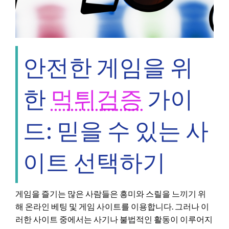
안전한 게임을 위
한
먹튀검증
가이
드: 믿을 수 있는 사
이트 선택하기
게임을 즐기는 많은 사람들은 흥미와 스릴을 느끼기 위
해 온라인 베팅 및 게임 사이트를 이용합니다. 그러나 이
러한 사이트 중에서는 사기나 불법적인 활동이 이루어지