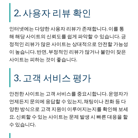
2. 사용자 리뷰 확인
인터넷에는 다양한 사용자 리뷰가 존재합니다. 이를 통
해 해당 사이트의 신뢰도를 쉽게 파악할 수 있습니다. 긍
정적인 리뷰가 많은 사이트는 상대적으로 안전할 가능성
이 높습니다. 반면, 부정적인 리뷰가 많거나 불만이 잦은
사이트는 피하는 것이 좋습니다.
3. 고객 서비스 평가
안전한 사이트는 고객 서비스를 중요시합니다. 운영자가
언제든지 문의에 응답할 수 있는지, 채팅이나 전화 등 다
양한 방식으로 고객 지원이 이루어지는지를 확인해 보세
요. 신뢰할 수 있는 사이트는 문제 발생 시 빠른 대응을 할
수 있습니다.