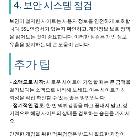
4. 보안 시스템 점검
보안이 철저한 사이트는 사용자 정보를 안전하게 보호합
니다. SSL 인증서가 있는지 확인하고, 개인정보 보호 정책
을 읽어보는 것이 중요합니다. 이러한 점검은 개인 정보
유출을 방지하는 데 큰 도움이 됩니다.
추가 팁
–
소액으로 시작
: 새로운 사이트에 가입할 때는 큰 금액을
걸기보다는 소액으로 시작해 보세요. 이는 사이트의 신
뢰성을 직접 확인할 수 있는 좋은 방법입니다.
–
정기적인 검토
: 한 번 먹튀검증을 하고 끝내지 말고, 정
기적으로 해당 사이트의 상태를 검토하는 습관을 가지세
요.
안전한 게임을 위한 먹튀검증은 반드시 필요한 과정이