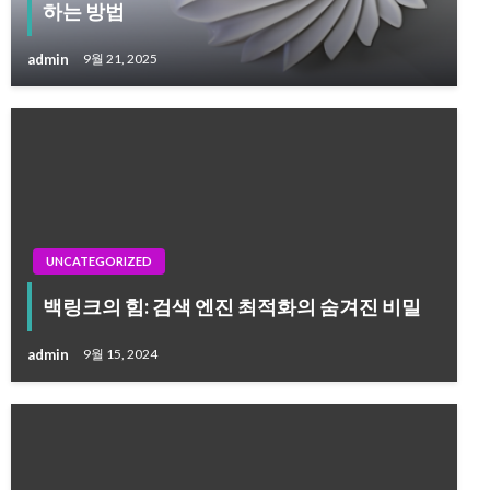
하는 방법
admin
9월 21, 2025
UNCATEGORIZED
백링크의 힘: 검색 엔진 최적화의 숨겨진 비밀
admin
9월 15, 2024