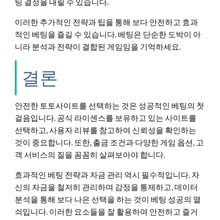
팅 결정을 내릴 수 있습니다.
이러한 추가적인 전략과 팁을 통해 보다 안전하고 효과
적인 베팅을 즐길 수 있습니다. 베팅은 단순한 도박이 아
니라 분석과 전략이 결합된 게임임을 기억하세요.
결론
안전한 토토사이트를 선택하는 것은 성공적인 베팅의 첫
걸음입니다. 공식 라이센스를 보유하고 있는 사이트를
선택하고, 사용자 리뷰를 참고하여 신뢰성을 확인하는
것이 중요합니다. 또한, 출금 조건과 다양한 게임 옵션, 고
객 서비스의 질을 꼼꼼히 살펴보아야 합니다.
효과적인 베팅 전략과 자금 관리 역시 필수적입니다. 자
신의 자금을 철저히 관리하며 감정을 통제하고, 데이터
분석을 통해 보다 나은 선택을 하는 것이 베팅 성공의 열
쇠입니다. 이러한 요소들을 잘 활용하여 안전하고 즐거