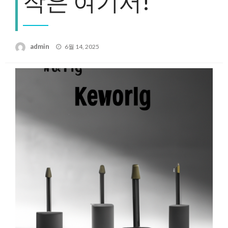
작은 여기서!
Posted
admin
6월 14, 2025
on