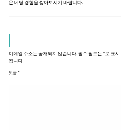
운 베팅 경험을 쌓아보시기 바랍니다.
LEAVE A RESPONSE
이메일 주소는 공개되지 않습니다.
필수 필드는
*
로 표시
됩니다
댓글
*