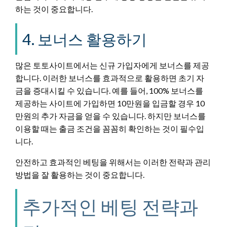
하는 것이 중요합니다.
4. 보너스 활용하기
많은 토토사이트에서는 신규 가입자에게 보너스를 제공
합니다. 이러한 보너스를 효과적으로 활용하면 초기 자
금을 증대시킬 수 있습니다. 예를 들어, 100% 보너스를
제공하는 사이트에 가입하면 10만원을 입금할 경우 10
만원의 추가 자금을 얻을 수 있습니다. 하지만 보너스를
이용할 때는 출금 조건을 꼼꼼히 확인하는 것이 필수입
니다.
안전하고 효과적인 베팅을 위해서는 이러한 전략과 관리
방법을 잘 활용하는 것이 중요합니다.
추가적인 베팅 전략과