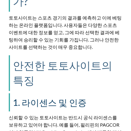
가?
토토사이트는 스포츠 경기의 결과를 예측하고 이에 베팅
하는 온라인 플랫폼입니다. 사용자들은 다양한 스포츠
이벤트에 대한 정보를 얻고, 그에 따라 선택한 결과에 베
팅하여 승리할 수 있는 기회를 가집니다. 그러나 안전한
사이트를 선택하는 것이 매우 중요합니다.
안전한 토토사이트의
특징
1. 라이센스 및 인증
신뢰할 수 있는 토토사이트는 반드시 공식 라이센스를
보유하고 있어야 합니다. 예를 들어, 필리핀의 PAGCOR