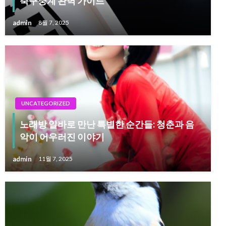
축구중계 완벽 가이드
admin
8월 7, 2025
UNCATEGORIZED
노래방 알바로 만난 특별한 순간들: 청춘과 음
악이 어우러진 이야기
admin
11월 7, 2025