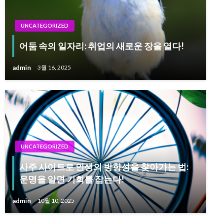
UNCATEGORIZED
어둠 속의 일자리: 취업의 새로운 장을 열다!
admin
3월 16, 2025
UNCATEGORIZED
사주 사이트로 인생의 방향성을 찾아가는 법:
운명을 알면 기회를 잡는다!
admin
10월 10, 2025