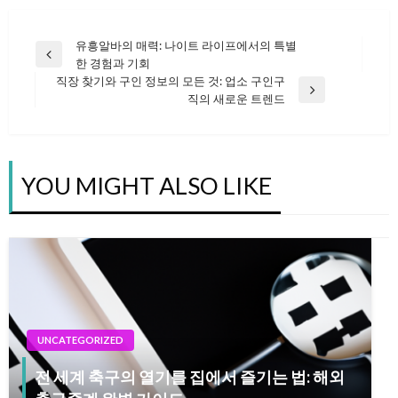
유흥알바의 매력: 나이트 라이프에서의 특별
글
Previous
한 경험과 기회
Post
직장 찾기와 구인 정보의 모든 것: 업소 구인구
Next
직의 새로운 트렌드
탐
Post
색
YOU MIGHT ALSO LIKE
UNCATEGORIZED
전 세계 축구의 열기를 집에서 즐기는 법: 해외