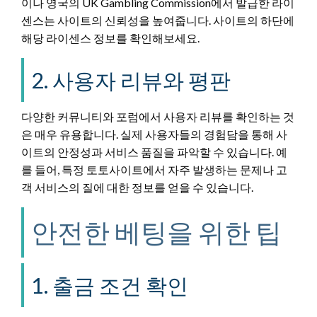
이나 영국의 UK Gambling Commission에서 발급한 라이
센스는 사이트의 신뢰성을 높여줍니다. 사이트의 하단에
해당 라이센스 정보를 확인해보세요.
2. 사용자 리뷰와 평판
다양한 커뮤니티와 포럼에서 사용자 리뷰를 확인하는 것
은 매우 유용합니다. 실제 사용자들의 경험담을 통해 사
이트의 안정성과 서비스 품질을 파악할 수 있습니다. 예
를 들어, 특정 토토사이트에서 자주 발생하는 문제나 고
객 서비스의 질에 대한 정보를 얻을 수 있습니다.
안전한 베팅을 위한 팁
1. 출금 조건 확인