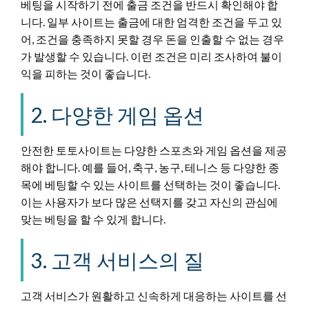
베팅을 시작하기 전에 출금 조건을 반드시 확인해야 합
니다. 일부 사이트는 출금에 대한 엄격한 조건을 두고 있
어, 조건을 충족하지 못할 경우 돈을 인출할 수 없는 경우
가 발생할 수 있습니다. 이런 조건은 미리 조사하여 불이
익을 피하는 것이 좋습니다.
2. 다양한 게임 옵션
안전한 토토사이트는 다양한 스포츠와 게임 옵션을 제공
해야 합니다. 예를 들어, 축구, 농구, 테니스 등 다양한 종
목에 베팅할 수 있는 사이트를 선택하는 것이 좋습니다.
이는 사용자가 보다 많은 선택지를 갖고 자신의 관심에
맞는 베팅을 할 수 있게 합니다.
3. 고객 서비스의 질
고객 서비스가 원활하고 신속하게 대응하는 사이트를 선