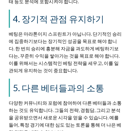
태 등도 분석에 포함시켜야 합니다.
4. 장기적 관점 유지하기
베팅은 마라톤이지 스프린트가 아닙니다. 단기적인 승리
에 집중하기보다는 장기적인 성공을 목표로 해야 합니
다. 한 번의 승리에 흥분해 자금을 과도하게 베팅하기보
다는, 꾸준히 수익을 쌓아가는 것을 목표로 해야 합니다.
이를 위해서는 시스템적인 베팅 전략을 세우고, 이를 일
관되게 유지하는 것이 중요합니다.
5. 다른 베터들과의 소통
다양한 커뮤니티와 포럼에 참여하여 다른 베터들과 소통
하는 것도 유익합니다. 그들의 전략, 경험담, 그리고 분석
을 공유받으면서 새로운 시각을 얻을 수 있습니다. 예를
들어, 특정 경기에 대한 심도 있는 토론을 통해 더 나은 베